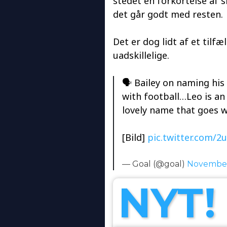
stedet en forkortelse af si
det går godt med resten.
Det er dog lidt af et tilf
uadskillelige.
🗣️ Bailey on naming his
with football…Leo is an 
lovely name that goes we
[Bild]
pic.twitter.com/
— Goal (@goal)
November
NYT!