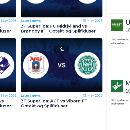
9. May 2026
Latest news
15. May 2026
C.
3F Superliga: FC Midtjylland vs
duser
Brøndby IF – Optakt og Spilfiduser
5. May 2026
Latest news
13. May 2026
vs
3F Superliga: AGF vs Viborg FF –
duser
Optakt og Spilfiduser