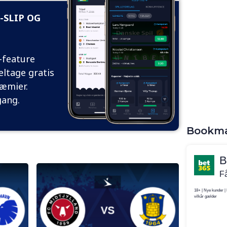
-SLIP OG
g-feature
eltage gratis
æmier.
gang.
Bookm