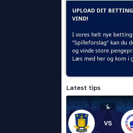
UPLOAD DIT BETTING
VIND!
I vores helt nye bettin
"Spilleforslag" kan du d
og vinde store pengepr
Læs med her og kom i 
Latest tips