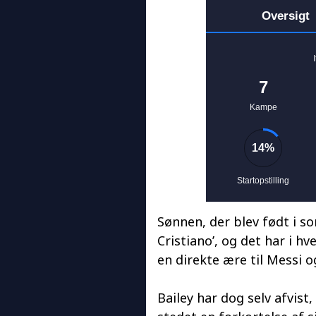
Sønnen, der blev født i s
Cristiano’, og det har i hv
en direkte ære til Messi o
Bailey har dog selv afvist, 