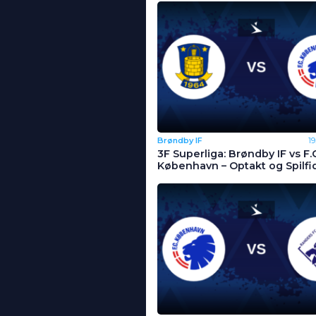
Brøndby IF
1
3F Superliga: Brøndby IF vs F.
København – Optakt og Spilfi