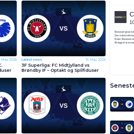
9. May 2026
Latest news
15. May 2026
C.
3F Superliga: FC Midtjylland vs
duser
Brøndby IF – Optakt og Spilfiduser
Seneste