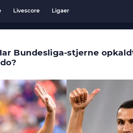
e
Livescore
Ligaer
Har Bundesliga-stjerne opkaldt
ldo?