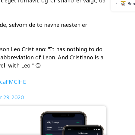
t eget fornavn, og ‘Cristiano’ er valgt, da
ælde, selvom de to navne næsten er
 son Leo Cristiano: "It has nothing to do
abbreviation of Leon. And Cristiano is a
ll with Leo." 😏
2ucaFMClHE
 29, 2020