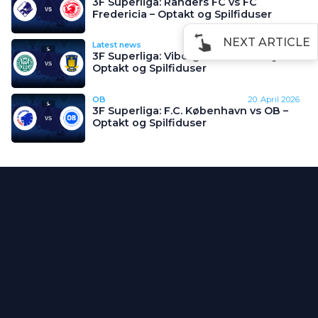
3F Superliga: Randers FC vs FC
Fredericia – Optakt og Spilfiduser
NEXT ARTICLE
Latest news
20. April 2026
3F Superliga: Viborg FF vs Brøndby IF –
Optakt og Spilfiduser
OB
20. April 2026
3F Superliga: F.C. København vs OB –
Optakt og Spilfiduser
Annonce
Information
Kategorier
Om os
Fodboldnyheder
Kontakt
Spiltips