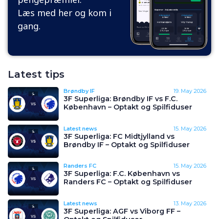
Læs med her og kom i
gang.
Latest tips
Brøndby IF
19. May 2026
3F Superliga: Brøndby IF vs F.C.
København – Optakt og Spilfiduser
Latest news
15. May 2026
3F Superliga: FC Midtjylland vs
Brøndby IF – Optakt og Spilfiduser
Randers FC
15. May 2026
3F Superliga: F.C. København vs
Randers FC – Optakt og Spilfiduser
Latest news
13. May 2026
3F Superliga: AGF vs Viborg FF –