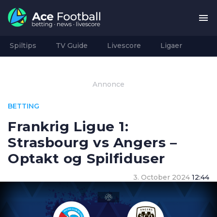
Spiltips
TV Guide
Livescore
Ligaer
Annonce
BETTING
Frankrig Ligue 1:
Strasbourg vs Angers –
Optakt og Spilfiduser
3. October 2024
12:44