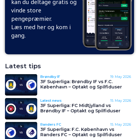
kan du deltage gratis og
vinde store
pengepræmier.
Læs med her og kom i
gang.
Latest tips
Brøndby IF
19. May 2026
3F Superliga: Brøndby IF vs F.C.
København – Optakt og Spilfiduser
Latest news
15. May 2026
3F Superliga: FC Midtjylland vs
Brøndby IF – Optakt og Spilfiduser
Randers FC
15. May 2026
3F Superliga: F.C. København vs
Randers FC – Optakt og Spilfiduser