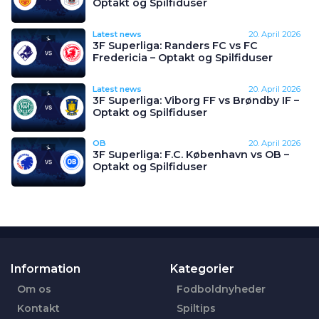
Optakt og Spilfiduser
Latest news
20. April 2026
3F Superliga: Randers FC vs FC
Fredericia – Optakt og Spilfiduser
Latest news
20. April 2026
3F Superliga: Viborg FF vs Brøndby IF –
Optakt og Spilfiduser
OB
20. April 2026
3F Superliga: F.C. København vs OB –
Optakt og Spilfiduser
Information
Kategorier
Om os
Fodboldnyheder
Kontakt
Spiltips