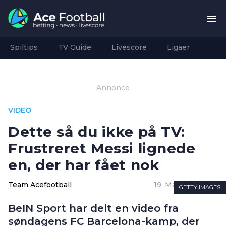
Spiltips
TV Guide
Livescore
Ligaer
Annonce
VIDEO
Dette så du ikke på TV:
Frustreret Messi lignede
en, der har fået nok
Team Acefootball
19. May 2021
11:42
GETTY IMAGES
BeIN Sport har delt en video fra
søndagens FC Barcelona-kamp, der