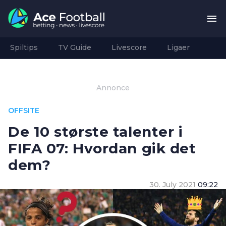
Spiltips
TV Guide
Livescore
Ligaer
Annonce
OFFSITE
De 10 største talenter i
FIFA 07: Hvordan gik det
dem?
30. July 2021
09:22