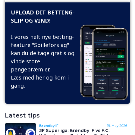
UPLOAD DIT BETTING-
SLIP OG VIND!
I vores helt nye betting-
feature "Spilleforslag"
kan du deltage gratis og
vinde store
pengepræmier.
Læs med her og kom i
gang.
Latest tips
Brøndby IF
19. May 2026
3F Superliga: Brøndby IF vs F.C.