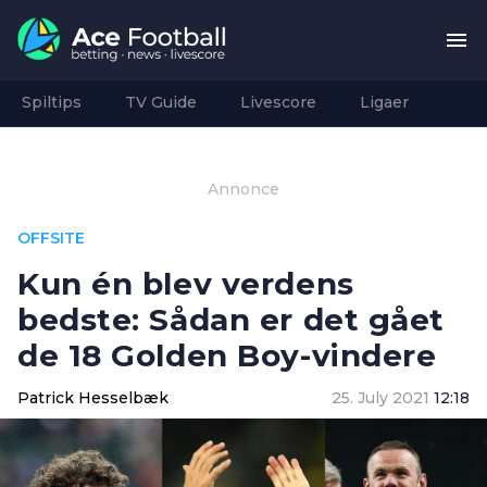
Spiltips
TV Guide
Livescore
Ligaer
Annonce
OFFSITE
Kun én blev verdens
bedste: Sådan er det gået
de 18 Golden Boy-vindere
Patrick Hesselbæk
25. July 2021
12:18