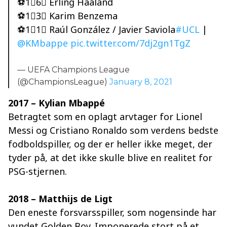
⚽️1⃣6⃣ Erling Haaland
⚽️1⃣3⃣ Karim Benzema
⚽️1⃣1⃣ Raúl González / Javier Saviola
#UCL
|
@KMbappe
pic.twitter.com/7dj2gn1TgZ
— UEFA Champions League
(@ChampionsLeague)
January 8, 2021
2017 – Kylian Mbappé
Betragtet som en oplagt arvtager for Lionel
Messi og Cristiano Ronaldo som verdens bedste
fodboldspiller, og der er heller ikke meget, der
tyder på, at det ikke skulle blive en realitet for
PSG-stjernen.
2018 – Matthijs de Ligt
Den eneste forsvarsspiller, som nogensinde har
vundet Golden Boy. Imponerede stort på et