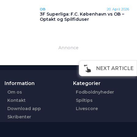
OB
20. April 2026
3F Superliga: F.C. København vs OB –
Optakt og Spilfiduser
Annonce
NEXT ARTICLE
Information
Kategorier
Om os
Fodboldnyheder
Kontakt
Spiltips
Download app
Livescore
Skribenter
Cookiepolitik
Persondatapolitik