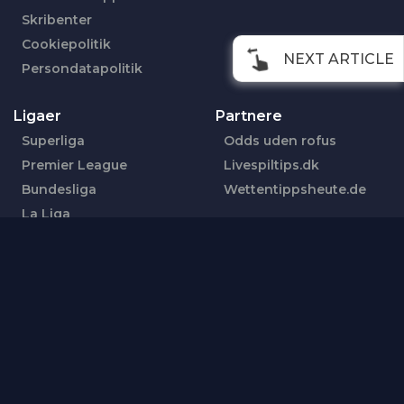
Skribenter
Cookiepolitik
NEXT ARTICLE
Persondatapolitik
Ligaer
Partnere
Superliga
Odds uden rofus
Premier League
Livespiltips.dk
Bundesliga
Wettentippsheute.de
La Liga
Følg os her
Serie A
Facebook
18+ | Spil ansvarligt | StopSpillet: 70 22 28 25 |
ROFUS.nu