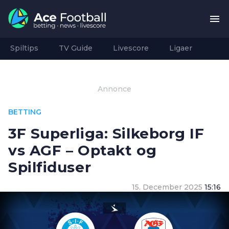
Spiltips
TV Guide
Livescore
Ligaer
Annonce
BETTING
3F Superliga: Silkeborg IF
vs AGF – Optakt og
Spilfiduser
15. December 2025
15:16