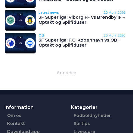
Latest news
20. April 2026
3F Superliga: Viborg FF vs Brøndby IF –
Optakt og Spilfiduser
OB
20. April 2026
3F Superliga: F.C. København vs OB –
Optakt og Spilfiduser
Annonce
Information
Kategorier
Om os
Fodboldnyheder
Kontakt
Spiltips
Download app
Livescore