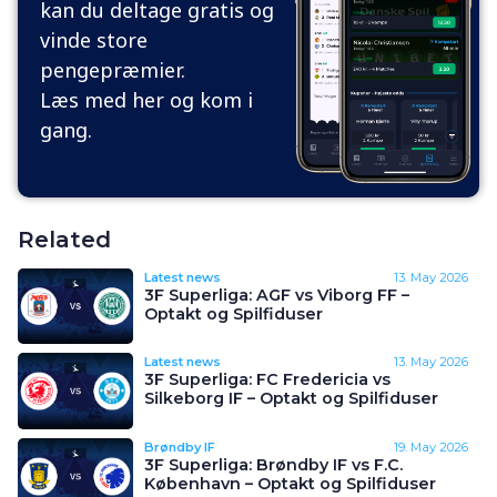
kan du deltage gratis og
vinde store
pengepræmier.
Læs med her og kom i
gang.
Related
Latest news
13. May 2026
3F Superliga: AGF vs Viborg FF –
Optakt og Spilfiduser
Latest news
13. May 2026
3F Superliga: FC Fredericia vs
Silkeborg IF – Optakt og Spilfiduser
Brøndby IF
19. May 2026
3F Superliga: Brøndby IF vs F.C.
København – Optakt og Spilfiduser