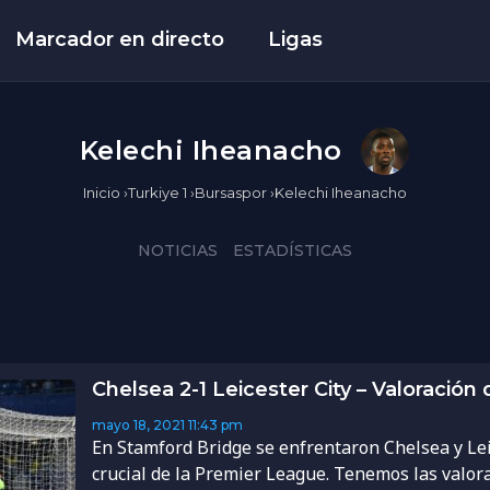
Marcador en directo
Ligas
Kelechi Iheanacho
Inicio
›
Turkiye 1
›
Bursaspor
›
Kelechi Iheanacho
NOTICIAS
ESTADÍSTICAS
Chelsea 2-1 Leicester City – Valoración
mayo 18, 2021
11:43 pm
En Stamford Bridge se enfrentaron Chelsea y Lei
crucial de la Premier League. Tenemos las valora