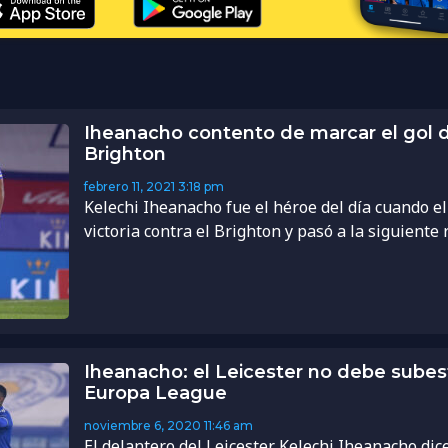
Iheanacho contento de marcar el gol de 
Brighton
febrero 11, 2021
3:18 pm
Kelechi Iheanacho fue el héroe del día cuando el 
victoria contra el Brighton y pasó a la siguiente r
Iheanacho: el Leicester no debe subest
Europa League
noviembre 6, 2020
11:46 am
El delantero del Leicester Kelechi Iheanacho di