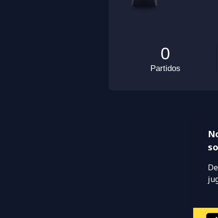
No
so
De
ju