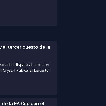
y al tercer puesto de la
heanacho dispara al Leicester
l Crystal Palace. El Leicester
l de la FA Cup con el