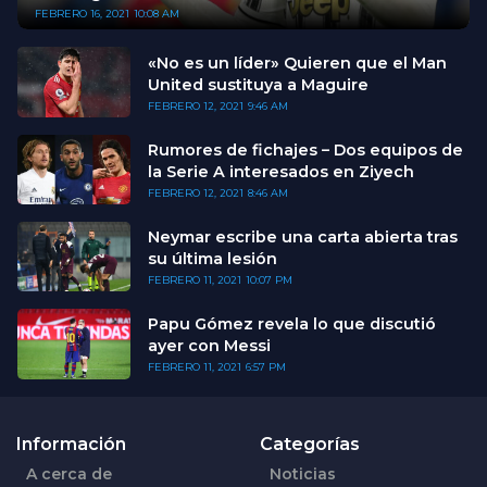
FEBRERO 16, 2021
10:08 AM
«No es un líder» Quieren que el Man
United sustituya a Maguire
FEBRERO 12, 2021
9:46 AM
Rumores de fichajes – Dos equipos de
la Serie A interesados en Ziyech
FEBRERO 12, 2021
8:46 AM
Neymar escribe una carta abierta tras
su última lesión
FEBRERO 11, 2021
10:07 PM
Papu Gómez revela lo que discutió
ayer con Messi
FEBRERO 11, 2021
6:57 PM
Información
Categorías
A cerca de
Noticias